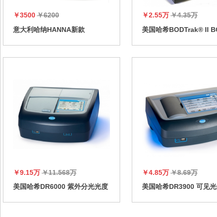
￥3500
￥6200
￥2.55万
￥4.35万
意大利哈纳HANNA新款
美国哈希BODTrak® II 
HI97701便携式余氯分析仪，
定仪，BOD测定仪
HI97701便携式余氯检测仪
￥9.15万
￥11.568万
￥4.85万
￥8.69万
美国哈希DR6000 紫外分光光度
美国哈希DR3900 可见
计，DR6000 紫外-可见光分光
度计，DR3900 多参数
光度计
仪