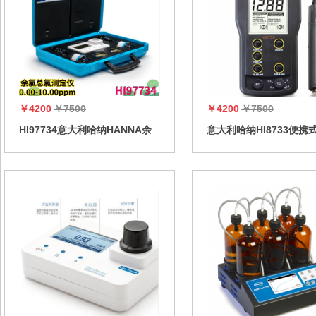
￥4200
￥7500
￥4200
￥7500
HI97734意大利哈纳HANNA余
意大利哈纳HI8733便携
氯【游离氯】总氯光度
测定仪,HI8733便携式
计,HI97734余氯检测仪