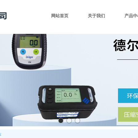
网站首页
关于我们
产品中
体