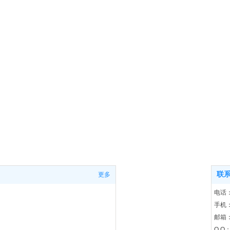
联
更多
电话：4
手机：1
邮箱：
Q Q：