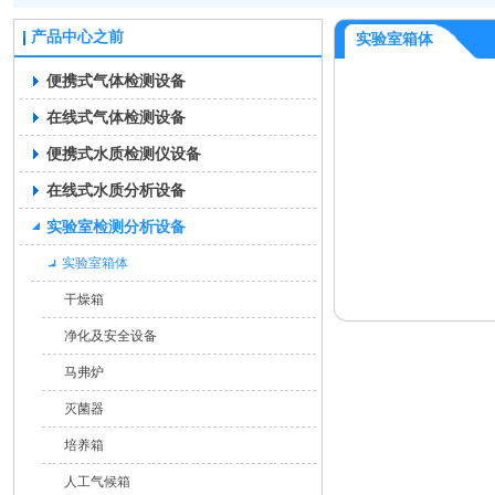
产品中心之前
实验室箱体
便携式气体检测设备
在线式气体检测设备
便携式水质检测仪设备
在线式水质分析设备
实验室检测分析设备
实验室箱体
干燥箱
净化及安全设备
马弗炉
灭菌器
培养箱
人工气候箱