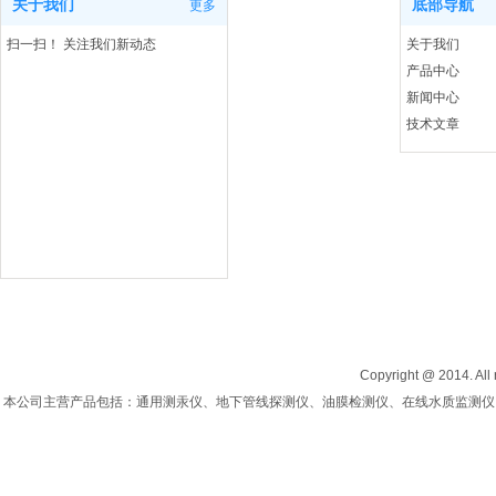
关于我们
底部导航
更多
扫一扫！ 关注我们新动态
关于我们
产品中心
新闻中心
技术文章
联系我们
Copyright @ 2014. All 
本公司主营产品包括：通用测汞仪、地下管线探测仪、油膜检测仪、在线水质监测仪