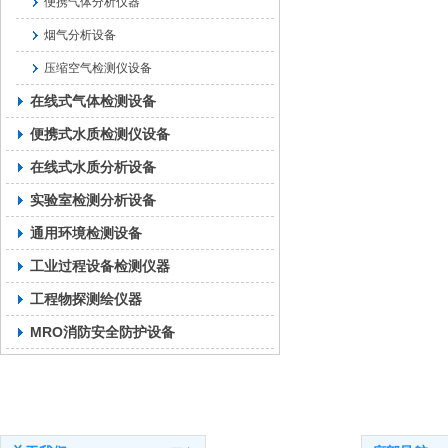
便携气体分析仪器
烟气分析设备
压缩空气检测仪设备
在线式气体检测设备
便携式水质检测仪设备
在线式水质分析设备
实验室检测分析设备
通用环境检测设备
工业过程设备检测仪器
工程物探测绘仪器
MRO消防安全防护设备