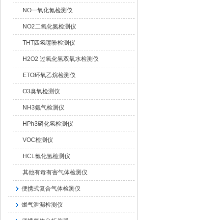
NO一氧化氮检测仪
NO2二氧化氮检测仪
THT四氢噻吩检测仪
H2O2 过氧化氢双氧水检测仪
ETO环氧乙烷检测仪
O3臭氧检测仪
NH3氨气检测仪
HPh3磷化氢检测仪
VOC检测仪
HCL氯化氢检测仪
其他有毒有害气体检测仪
便携式复合气体检测仪
燃气泄漏检测仪