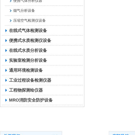
便携气体分析仪器
烟气分析设备
压缩空气检测仪设备
在线式气体检测设备
便携式水质检测仪设备
在线式水质分析设备
实验室检测分析设备
通用环境检测设备
工业过程设备检测仪器
工程物探测绘仪器
MRO消防安全防护设备