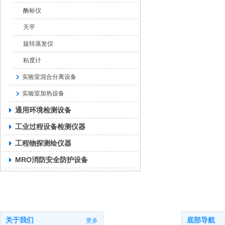
酶标仪
天平
旋转蒸发仪
粘度计
实验室混合分离设备
实验室加热设备
通用环境检测设备
工业过程设备检测仪器
工程物探测绘仪器
MRO消防安全防护设备
关于我们
底部导航
更多