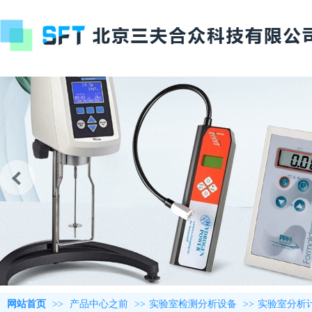
网站首页
>>
产品中心之前
>>
实验室检测分析设备
>>
实验室分析