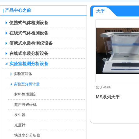
产品中心之前
天平
便携式气体检测设备
在线式气体检测设备
便携式水质检测仪设备
在线式水质分析设备
实验室检测分析设备
实验室箱体
实验室分析计量
暂无价格
材料性质测定
MS系列天平
超声波破碎机
发生器
光度计
快速水分分析仪