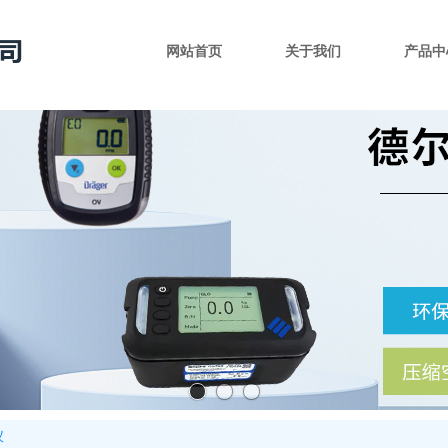
网站首页
关于我们
产品中
仪