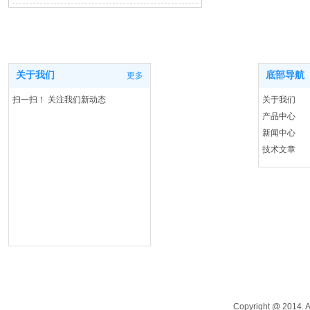
关于我们
底部导航
更多
扫一扫！ 关注我们新动态
关于我们
产品中心
新闻中心
技术文章
联系我们
Copyright @ 2014. Al