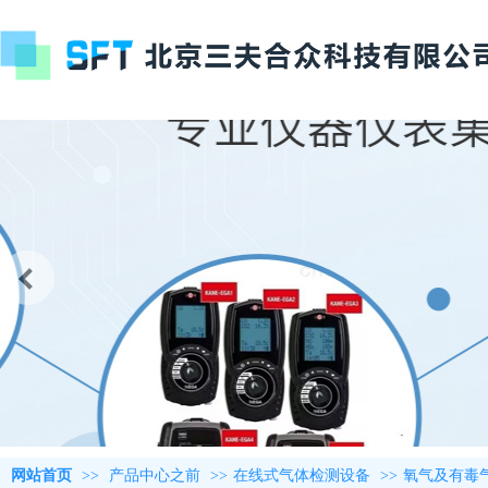
网站首页
>>
产品中心之前
>>
在线式气体检测设备
>>
氧气及有毒