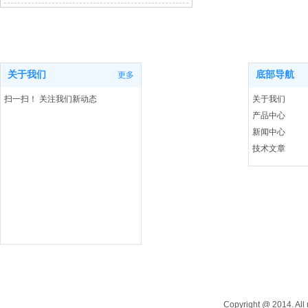
关于我们
底部导航
更多
扫一扫！ 关注我们新动态
关于我们
产品中心
新闻中心
技术文章
联系我们
Copyright @ 2014. All 