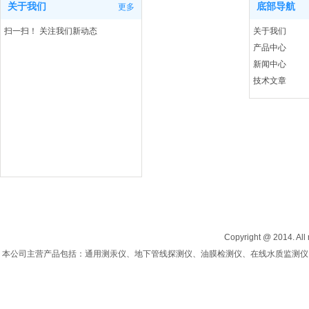
关于我们
底部导航
更多
扫一扫！ 关注我们新动态
关于我们
产品中心
新闻中心
技术文章
联系我们
Copyright @ 2014. All 
本公司主营产品包括：通用测汞仪、地下管线探测仪、油膜检测仪、在线水质监测仪