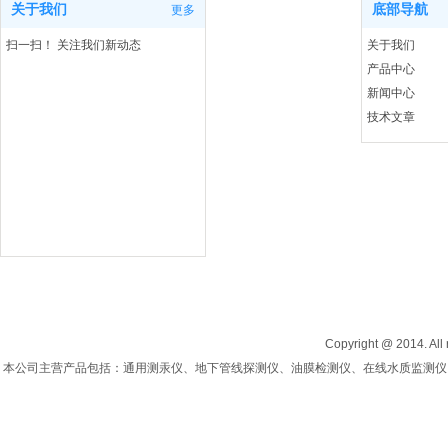
关于我们
底部导航
更多
扫一扫！ 关注我们新动态
关于我们
产品中心
新闻中心
技术文章
联系我们
Copyright @ 2014. All 
本公司主营产品包括：通用测汞仪、地下管线探测仪、油膜检测仪、在线水质监测仪