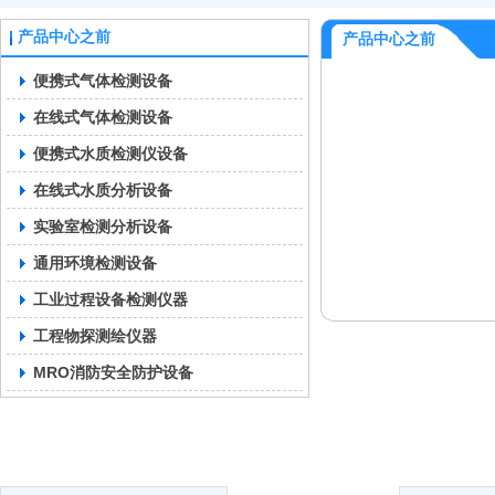
产品中心之前
产品中心之前
便携式气体检测设备
在线式气体检测设备
便携式水质检测仪设备
在线式水质分析设备
实验室检测分析设备
通用环境检测设备
工业过程设备检测仪器
工程物探测绘仪器
MRO消防安全防护设备