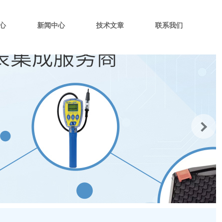
心
新闻中心
技术文章
联系我们