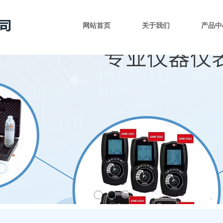
网站首页
关于我们
产品中