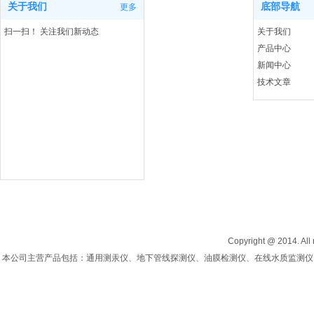
关于我们
底部导航
更多
扫一扫！ 关注我们新动态
关于我们
产品中心
新闻中心
技术文章
联系我们
Copyright @ 2014. All 
本公司主营产品包括：通用测汞仪、地下管线探测仪、油膜检测仪、在线水质监测仪