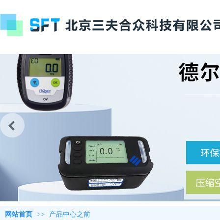
网站首页
>>
产品中心之前