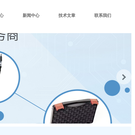
心
新闻中心
技术文章
联系我们