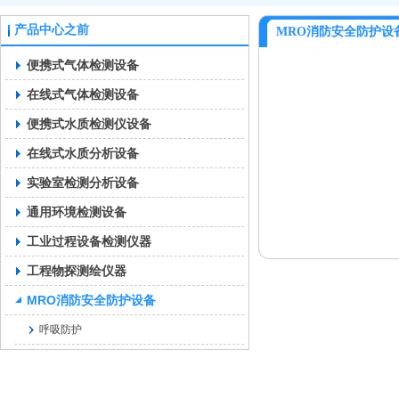
产品中心之前
MRO消防安全防护设
便携式气体检测设备
在线式气体检测设备
便携式水质检测仪设备
在线式水质分析设备
实验室检测分析设备
通用环境检测设备
工业过程设备检测仪器
工程物探测绘仪器
MRO消防安全防护设备
呼吸防护