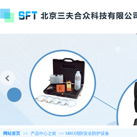
网站首页
>>
产品中心之前
>>
MRO消防安全防护设备