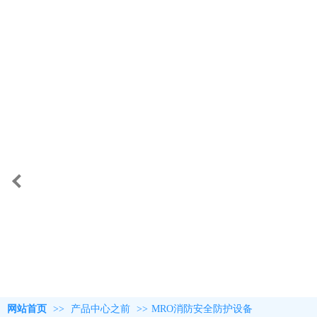
网站首页
>>
产品中心之前
>>
MRO消防安全防护设备